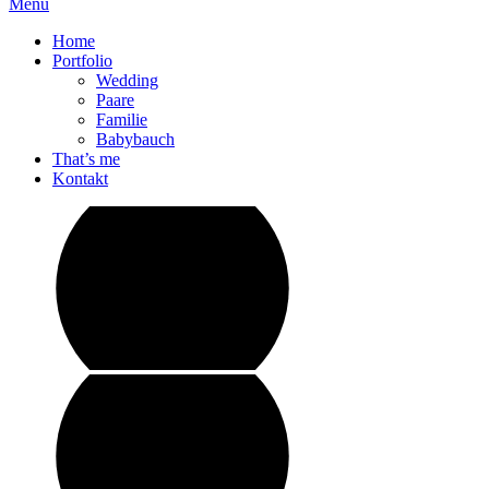
Menu
Home
Portfolio
Wedding
Paare
Familie
Babybauch
That’s me
Kontakt