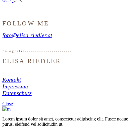
FOLLOW ME
foto@elisa-riedler.at
F
o
t
o
g
r
a
f
i
e
-
-
-
-
-
-
-
-
-
-
-
-
-
-
-
-
-
-
-
-
-
-
-
ELISA RIEDLER
Kontakt
Impressum
Datenschutz
Close
Lorem ipsum dolor sit amet, consectetur adipiscing elit. Fusce neque
purus, eleifend vel sollicitudin ut.