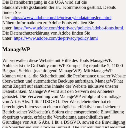
Die Datenübertragung in die USA wird auf die
Standardvertragsklauseln der EU-Kommission gestützt. Details
finden Sie
hier:
https://www.adobe.com/de/privacy/eudatatransfers.html
.
Nähere Informationen zu Adobe Fonts erhalten Sie
unter:
https://www.adobe.com/de/privacy/policies/adobe-fonts.html
.
Die Datenschutzerklärung von Adobe finden Sie
unter:
https://www.adobe.com/de/privacy/policy.html
ManageWP
Wir verwalten diese Website mit Hilfe des Tools ManageWP.
Anbieter ist die GoDaddy.com WP Europe, Trg republike 5, 11000
Belgrad, Serbien (nachfolgend ManageWP). Mit ManageWP
können wir u. a. die Sicherheit und die Performance unserer Website
überwachen und automatische Backups anfertigen. ManageWP hat
somit Zugriff auf sämtliche Inhalte der Website inklusive unserer
Datenbanken. ManageWP wird auf den Servern des Anbieters
gehostet. Die Verwendung von ManageWP erfolgt auf Grundlage
von Art. 6 Abs. 1 lit. f DSGVO. Der Websitebetreiber hat ein
berechtigtes Interesse an einem möglichst effektiven und sicheren
Betrieb seiner Webseite(n). Sofern eine entsprechende Einwilligung
abgefragt wurde, erfolgt die Verarbeitung ausschließlich auf
Grundlage von Art. 6 Abs. 1 lit. a DSGVO, soweit die Einwilligung
die Speicherung von Cookies umfasst. Die Einwilligung ist jederzeit