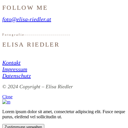
FOLLOW ME
foto@elisa-riedler.at
F
o
t
o
g
r
a
f
i
e
-
-
-
-
-
-
-
-
-
-
-
-
-
-
-
-
-
-
-
-
-
-
-
ELISA RIEDLER
Kontakt
Impressum
Datenschutz
© 2024 Copyright – Elisa Riedler
Close
Lorem ipsum dolor sit amet, consectetur adipiscing elit. Fusce neque
purus, eleifend vel sollicitudin ut.
Zustimmung verwalten